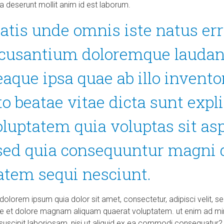
cia deserunt mollit anim id est laborum.
iatis unde omnis iste natus err
cusantium doloremque laudan
aque ipsa quae ab illo inventor
to beatae vitae dicta sunt exp
luptatem quia voluptas sit as
, sed quia consequuntur magni 
atem sequi nesciunt.
dolorem ipsum quia dolor sit amet, consectetur, adipisci velit,
re et dolore magnam aliquam quaerat voluptatem. ut enim ad mi
suscipit laboriosam, nisi ut aliquid ex ea commodi consequatur?