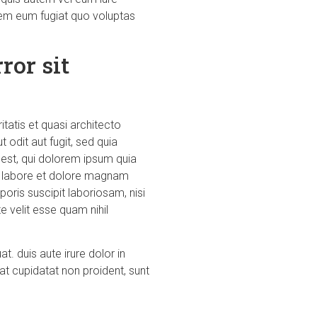
orem eum fugiat quo voluptas
ror sit
atis et quasi architecto
odit aut fugit, sed quia
est, qui dolorem ipsum quia
ut labore et dolore magnam
ris suscipit laboriosam, nisi
 velit esse quam nihil
. duis aute irure dolor in
cat cupidatat non proident, sunt