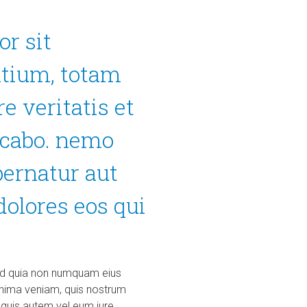
or sit
tium, totam
e veritatis et
licabo. nemo
pernatur aut
dolores eos qui
 sed quia non numquam eius
nima veniam, quis nostrum
 quis autem vel eum iure