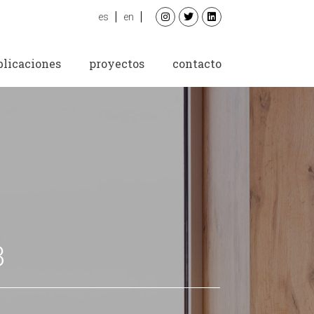
es
en
blicaciones
proyectos
contacto
3