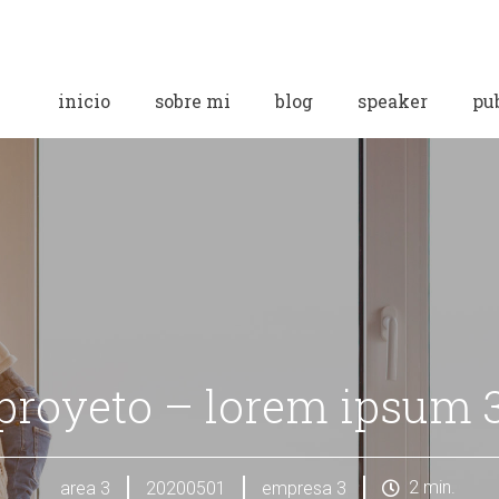
inicio
sobre mi
blog
speaker
pu
proyeto – lorem ipsum 
2
min.
area 3
20200501
empresa 3