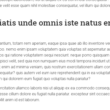
te velit esse quam nihil molestiae consequatur, vel illum qui dol
iatis unde omnis iste natus er
ium, totam rem aperiam, eaque ipsa quae ab illo inventore verit
abo. nemo enim ipsam voluptatem quia voluptas sit aspernatur aut 
s qui ratione voluptatem sequi nesciunt. neque porro quisquam 
dipisci velit, sed quia non numquam eius modi tempora incidunt 
 enim ad minima veniam, quis nostrum exercitationem ullam corpo
quatur? quis autem vel eum iure reprehenderit qui in ea voluptate
m qui dolorem eum fugiat quo voluptas nulla pariatur?
citation ullamco laboris nisi ut aliquip ex ea commodo consequat
 esse cillum dolore eu fugiat nulla pariatur. excepteur sint occae
llit anim id est laborum.