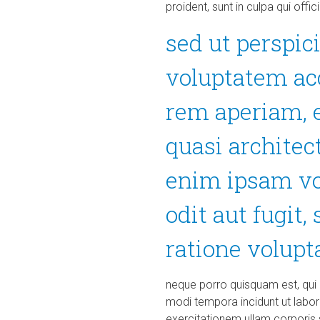
proident, sunt in culpa qui offi
sed ut perspic
voluptatem ac
rem aperiam, e
quasi architec
enim ipsam vo
odit aut fugit
ratione volupt
neque porro quisquam est, qui 
modi tempora incidunt ut labo
exercitationem ullam corporis 