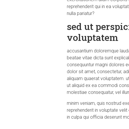
reprehenderit qui in ea volupta
nulla pariatur?
sed ut perspic
voluptatem
accusantium doloremque laudant
beatae vitae dicta sunt explic
consequuntur magni dolores eo
dolor sit amet, consectetur, a
aliquam quaerat voluptatem. ut
ut aliquid ex ea commodi conse
molestiae consequatur, vel illu
minim veniam, quis nostrud exer
reprehenderit in voluptate velit
in culpa qui officia deserunt mo